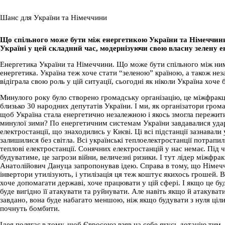
Шанс для України та Німеччини
Що спільного може бути між енергетикою України та Німеччини
Україні у цей складний час, модернізуючи свою власну зелену 
Енергетика України та Німеччини. Що може бути спільного між ни
енергетика. Україна теж хоче стати “зеленою” країною, а також неза
відіграла свою роль у цій ситуації, сьогодні як ніколи Україна хоч
Минулого року було створено громадську організацію, це міжфракц
близько 30 народних депутатів України. І ми, як організатори гром
щоб Україна стала енергетично незалежною і якось змогла пережити
минулої зими? По енергетичним системам України завдавалися удари 
електростанції, що знаходились у Києві. Ці всі підстанції зазнавали 
залишилися без світла. Всі українські теплоелектростанції потрапил
теплові електростанції. Сонячних електростанцій у нас немає. Під ча
будуватиме, це загрози війни, величезні ризики. І тут лідер міжфр
Анатолійович Дануца запропонував ідею. Справа в тому, що Німеччи
інвертори утилізують, і утилізація ця теж коштує якихось грошей. В
хоче допомагати державі, хоче працювати у цій сфері. І якщо це бу
буде вигідно її атакувати та руйнувати. Але навіть якщо й атакува
завдано, вона буде набагато меншою, ніж якщо будувати з нуля ціл
почнуть бомбити.
Ідея полягає в тому, щоб Євросоюз взяв на себе якусь дотацію тим, хт