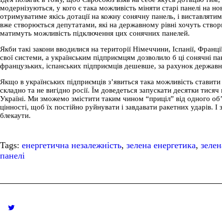
модернізуються, у кого є така можливість міняти старі панелі на но
отримуватиме якісь дотації на кожну сонячну панель, і виставлятим
вже створюється депутатами, які на державному рівні хочуть створи
матимуть можливість підключення цих сонячних панелей.
Якби такі закони вводилися на території Німеччини, Іспанії, Франці
свої системи, а українським підприємцям дозволило б ці сонячні па
французьких, іспанських підприємців дешевше, за рахунок державн
Якщо в українських підприємців з’явиться така можливість ставити 
складно та не вигідно росії. Їм доведеться запускати десятки тисяч
Україні. Ми зможемо змістити таким чином “приціл” від одного об’єк
цінності, щоб їх постійно руйнувати і завдавати ракетних ударів. 
блекаути.
Tags:
енергетична незалежність
,
зелена енергетика
,
зелен
панелі