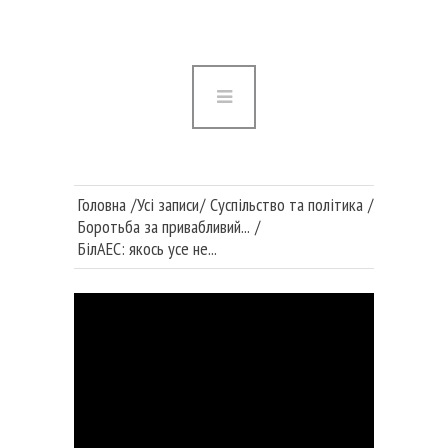
Головна
Війна в Україні
Медицина та наука
Суспільство та політика
Головна
Усі записи
Суспільство та політика
Публікації
Боротьба за привабливий...
БілАЕС: якось усе не...