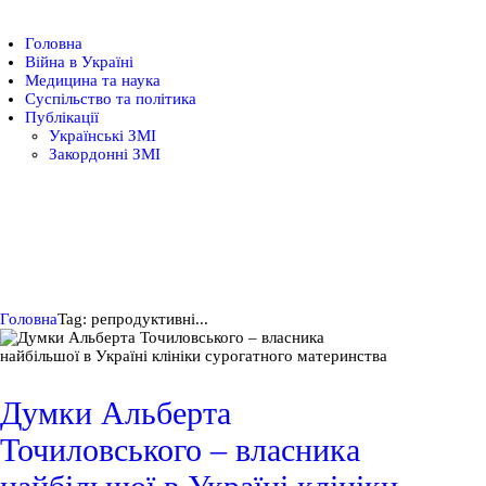
Головна
Головна
Війна в Україні
Медицина та наука
Війна в Україні
Суспільство та політика
Публікації
Українські ЗМІ
Закордонні ЗМІ
Медицина та наука
Суспільство та
Головна
Tag: репродуктивні...
політика
Публікації
Думки Альберта
Точиловського – власника