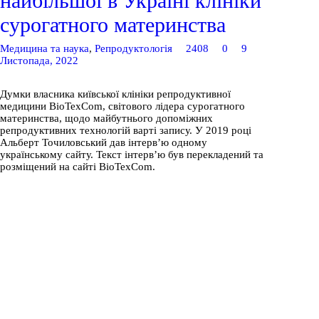
найбільшої в Україні клініки
сурогатного материнства
Медицина та наука
,
Репродуктологія
2408
0
9
Листопада, 2022
Думки власника київської клініки репродуктивної
медицини BioTexCom, світового лідера сурогатного
материнства, щодо майбутнього допоміжних
репродуктивних технологій варті запису. У 2019 році
Альберт Точиловський дав інтерв’ю одному
українському сайту. Текст інтерв’ю був перекладений та
розміщений на сайті BioTexCom.