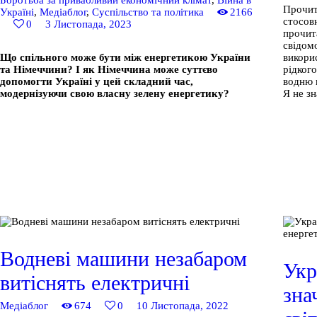
Прочит
Україні
,
Медіаблог
,
Суспільство та політика
2166
стосовн
0
3 Листопада, 2023
прочит
свідом
Що спільного може бути між енергетикою України
викори
та Німеччини? І як Німеччина може суттєво
рідкого
допомогти Україні у цей складний час,
водню в
модернізуючи свою власну зелену енергетику?
Я не з
Водневі машини незабаром
Укр
витіснять електричні
зна
Медіаблог
674
0
10 Листопада, 2022