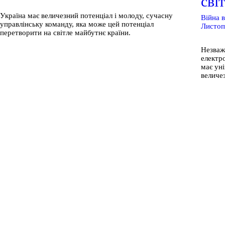
сві
Україна має величезний потенціал і молоду, сучасну
Війна в
управлінську команду, яка може цей потенціал
Листоп
перетворити на світле майбутнє країни.
Незважа
електро
має ун
величез