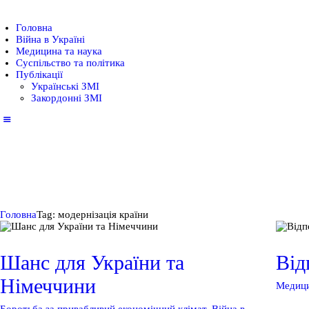
Головна
Головна
Війна в Україні
Медицина та наука
Війна в Україні
Суспільство та політика
Публікації
Українські ЗМІ
Закордонні ЗМІ
Медицина та наука
Суспільство та
політика
Головна
Tag: модернізація країни
Публікації
Шанс для України та
Від
Німеччини
Медици
Боротьба за привабливий економічний клімат
,
Війна в