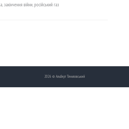
на
,
закінчення війни
,
російський газ
2026 © Альберт Точиловський
Українська
Русский