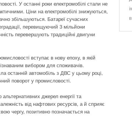
вості. У останні роки електромобілі стали не
і
ктичними. Ціни на електромобілі знижуються,
в
значно збільшуються. Батареї сучасних
еградації, перевищуючий 3 мільйони
овічність перевершують традиційні двигуни
омисловості вступає в нову епоху, в якій
пізнаваним вибором для споживачів.
ла останній автомобіль з ДВС у цьому році,
чний поворот у промисловості.
 альтернативних джерел енергії та
алежність від нафтових ресурсів, а й сприяє
свою чергу, позитивно позначається на