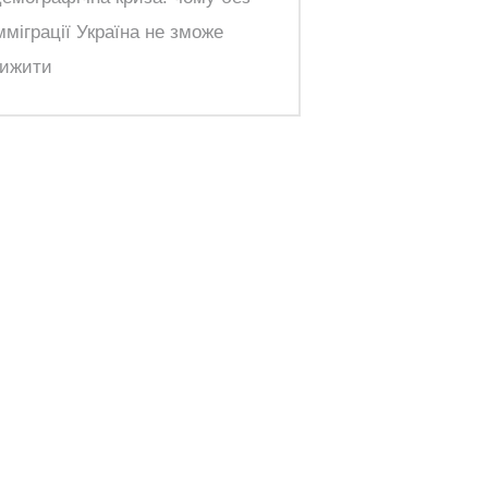
мміграції Україна не зможе
ижити