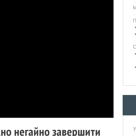
М
П
С
дно негайно завершити
У