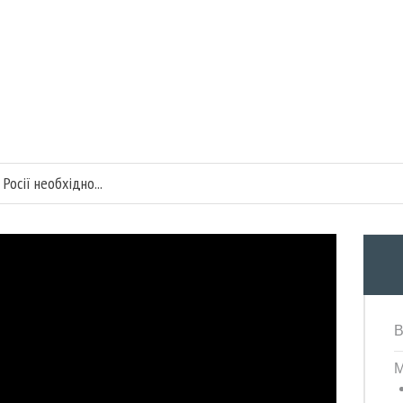
Росії необхідно...
ка
В
М