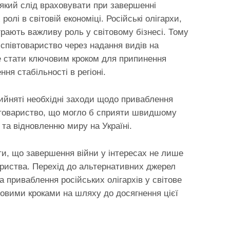
 який слід враховувати при завершенні
 ролі в світовій економіці. Російські олігархи,
грають важливу роль у світовому бізнесі. Тому
е співтовариство через надання видів на
е стати ключовим кроком для припинення
ння стабільності в регіоні.
рийняті необхідні заходи щодо приваблення
півтовариство, що могло б сприяти швидшому
та відновленню миру на Україні.
и, що завершення війни у інтересах не лише
овариства. Перехід до альтернативних джерел
та приваблення російських олігархів у світове
овими кроками на шляху до досягнення цієї