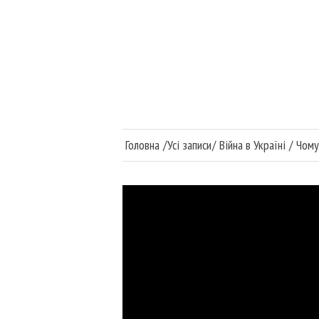
Головна
Війна в Україні
Медицина та наука
Головна
Усі записи
Війна в Україні
Чому 
Суспільство та політи
Публікації