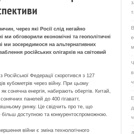
з
рспективи
т
В
чин, через які Росії слід негайно
ні ми обговорили економічні та геополітичні
е
ні ми зосередимося на альтернативних
м
иваблення російських олігархів на світовий
Ч
в
з Російської Федерації скоротився з 127
ч
дів кубометрів через війну. При цьому
і як сонячна енергія, набирають обертів. Китай,
Е
онячних панелей до 400 гігаватт,
шньому ринку. Це свідчить про те, що
д
е більш доступною та конкурентоспроможною.
ч
ершення війни є зміна технологічного
Д