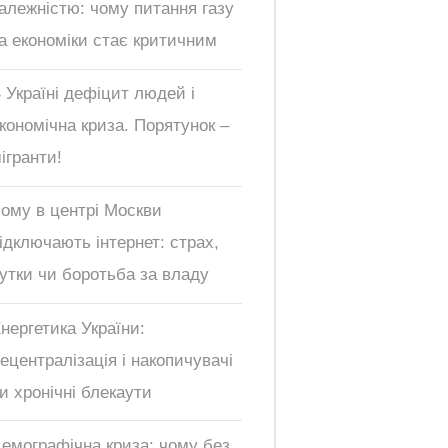
алежністю: чому питання газу
а економіки стає критичним
 Україні дефіцит людей і
кономічна криза. Порятунок –
ігранти!
ому в центрі Москви
ідключають інтернет: страх,
утки чи боротьба за владу
нергетика України:
ецентралізація і накопичувачі
и хронічні блекаути
емографічна криза: чому без