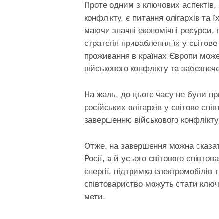
Проте одним з ключових аспектів,
конфлікту, є питання олігархів та їх
маючи значні економічні ресурси, 
стратегія приваблення їх у світов
проживання в країнах Європи мож
військового конфлікту та забезпече
На жаль, до цього часу не були п
російських олігархів у світове с
завершенню військового конфлікту 
Отже, на завершення можна сказат
Росії, а й усього світового співт
енергії, підтримка електромобілів 
співтовариство можуть стати ключ
мети.