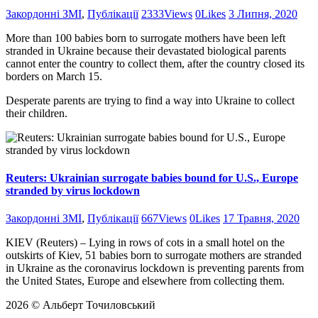
Закордонні ЗМІ
,
Публікації
2333
Views
0
Likes
3 Липня, 2020
More than 100 babies born to surrogate mothers have been left
stranded in Ukraine because their devastated biological parents
cannot enter the country to collect them, after the country closed its
borders on March 15.
Desperate parents are trying to find a way into Ukraine to collect
their children.
Reuters: Ukrainian surrogate babies bound for U.S., Europe
stranded by virus lockdown
Закордонні ЗМІ
,
Публікації
667
Views
0
Likes
17 Травня, 2020
KIEV (Reuters) – Lying in rows of cots in a small hotel on the
outskirts of Kiev, 51 babies born to surrogate mothers are stranded
in Ukraine as the coronavirus lockdown is preventing parents from
the United States, Europe and elsewhere from collecting them.
2026 © Альберт Точиловський