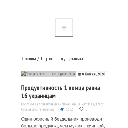
Головна
Війна в Україні
Медицина та наука
Суспільство та політика
Головна
Tag: постіндустріальна...
Публікації
8 Квітня, 2020
Продуктивность 1 немца равна
16 украинцам
Боротьба за привабливий економічний клімат
,
Медіаблог
,
Суспільство та політика
1332
0
Один офисный бездельник производит
больше продукта, чем мужик с киянкой,