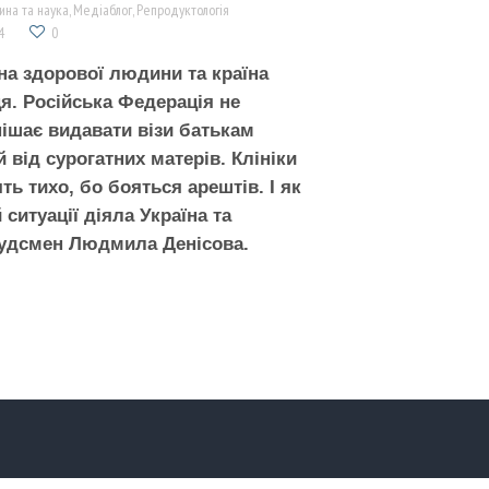
на та наука
,
Медіаблог
,
Репродуктологія
4
0
на здорової людини та країна
я. Російська Федерація не
ішає видавати візи батькам
й від сурогатних матерів. Клініки
ть тихо, бо бояться арештів. І як
й ситуації діяла Україна та
удсмен Людмила Денісова.