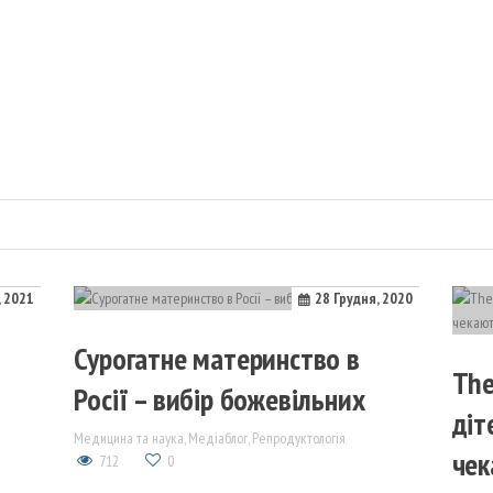
ка
, 2021
28 Грудня, 2020
Сурогатне материнство в
The
Росії – вибір божевільних
діт
Медицина та наука
,
Медіаблог
,
Репродуктологія
чек
712
0