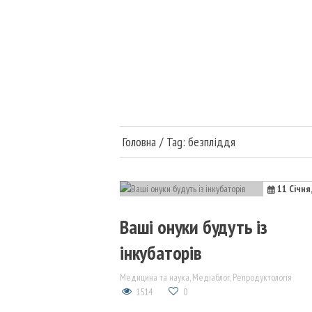
Головна
Війна в Україні
Медицина та наука
Головна
Tag: безпліддя
Суспільство та політи
11 Січня
Публікації
Ваші онуки будуть із
інкубаторів
Медицина та наука
,
Медіаблог
,
Репродуктологія
1514
0