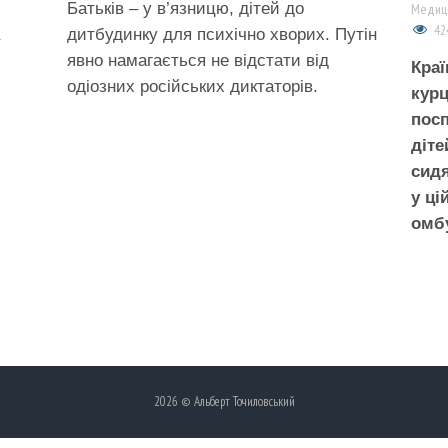
Батьків – у в’язницю, дітей до
Медици
42
дитбудинку для психічно хворих. Путін
явно намагається не відстати від
Краї
одіозних російських диктаторів.
курц
посп
діте
сидя
у ці
омб
2026 © Альберт Точиловський