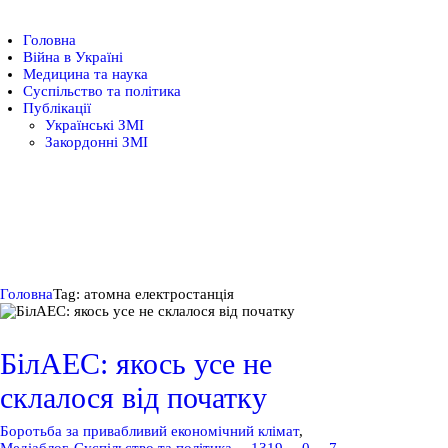
Головна
Головна
Війна в Україні
Медицина та наука
Війна в Україні
Суспільство та політика
Публікації
Українські ЗМІ
Закордонні ЗМІ
Медицина та наука
Суспільство та
Головна
Tag: атомна електростанція
політика
БілАЕС: якось усе не
Публікації
склалося від початку
Боротьба за привабливий економічний клімат
,
Медіаблог
,
Суспільство та політика
1319
0
7