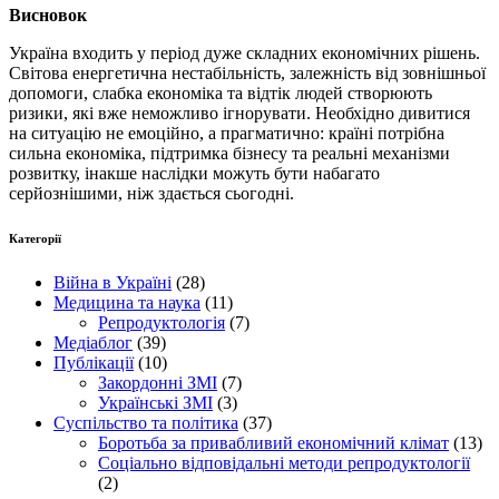
Висновок
Україна входить у період дуже складних економічних рішень.
Світова енергетична нестабільність, залежність від зовнішньої
допомоги, слабка економіка та відтік людей створюють
ризики, які вже неможливо ігнорувати. Необхідно дивитися
на ситуацію не емоційно, а прагматично: країні потрібна
сильна економіка, підтримка бізнесу та реальні механізми
розвитку, інакше наслідки можуть бути набагато
серйознішими, ніж здається сьогодні.
Категорії
Війна в Україні
(28)
Медицина та наука
(11)
Репродуктологія
(7)
Медіаблог
(39)
Публікації
(10)
Закордонні ЗМІ
(7)
Українські ЗМІ
(3)
Суспільство та політика
(37)
Боротьба за привабливий економічний клімат
(13)
Соціально відповідальні методи репродуктології
(2)