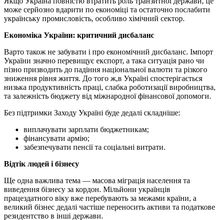
Якщо Україна повністю втратить роль транзитної держави, це
може серйозно вдарити по економіці та остаточно послабити
українську промисловість, особливо хімічний сектор.
Економіка України: критичний дисбаланс
Варто також не забувати і про економічний дисбаланс. Імпорт
України значно перевищує експорт, а така ситуація рано чи
пізно призводить до падіння національної валюти та різкого
зниження рівня життя. До того ж,в Україні спостерігається
низька продуктивність праці, слабка роботизації виробництва,
та залежність бюджету від міжнародної фінансової допомоги.
Без підтримки Заходу Україні буде дедалі складніше:
виплачувати зарплати бюджетникам;
фінансувати армію;
забезпечувати пенсії та соціальні витрати.
Відтік людей і бізнесу
Ще одна важлива тема — масова міграція населення та
виведення бізнесу за кордон. Мільйони українців
працездатного віку вже перебувають за межами країни, а
великий бізнес дедалі частіше переносить активи та податкове
резидентство в інші держави.