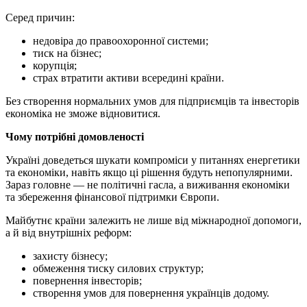
Серед причин:
недовіра до правоохоронної системи;
тиск на бізнес;
корупція;
страх втратити активи всередині країни.
Без створення нормальних умов для підприємців та інвесторів
економіка не зможе відновитися.
Чому потрібні домовленості
Україні доведеться шукати компроміси у питаннях енергетики
та економіки, навіть якщо ці рішення будуть непопулярними.
Зараз головне — не політичні гасла, а виживання економіки
та збереження фінансової підтримки Європи.
Майбутнє країни залежить не лише від міжнародної допомоги,
а й від внутрішніх реформ:
захисту бізнесу;
обмеження тиску силових структур;
повернення інвесторів;
створення умов для повернення українців додому.