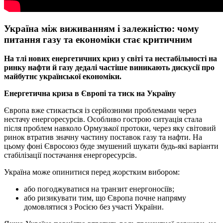
Україна між виживанням і залежністю: чому
питання газу та економіки стає критичним
На тлі нових енергетичних криз у світі та нестабільності на
ринку нафти й газу дедалі частіше виникають дискусії про
майбутнє української економіки.
Енергетична криза в Європі та тиск на Україну
Європа вже стикається із серйозними проблемами через
нестачу енергоресурсів. Особливо гострою ситуація стала
після проблем навколо Ормузької протоки, через яку світовий
ринок втратив значну частину поставок газу та нафти. На
цьому фоні Євросоюз буде змушений шукати будь-які варіанти
стабілізації постачання енергоресурсів.
Україна може опинитися перед жорстким вибором:
або погоджуватися на транзит енергоносіїв;
або ризикувати тим, що Європа почне напряму
домовлятися з Росією без участі України.