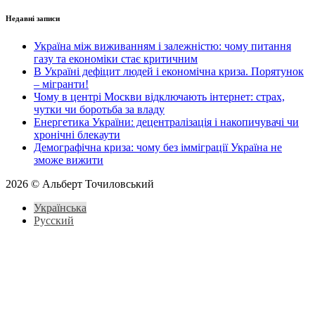
Недавні записи
Україна між виживанням і залежністю: чому питання
газу та економіки стає критичним
В Україні дефіцит людей і економічна криза. Порятунок
– мігранти!
Чому в центрі Москви відключають інтернет: страх,
чутки чи боротьба за владу
Енергетика України: децентралізація і накопичувачі чи
хронічні блекаути
Демографічна криза: чому без імміграції Україна не
зможе вижити
2026 © Альберт Точиловський
Українська
Русский