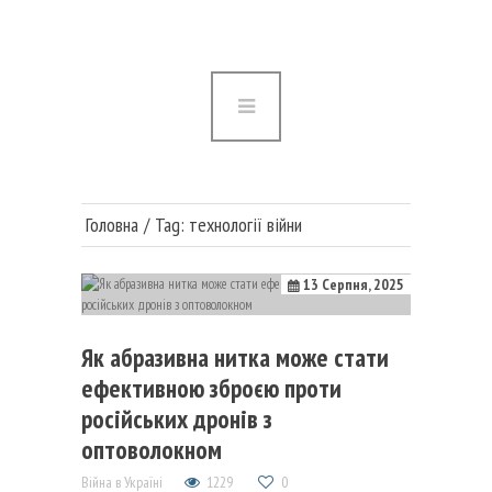
Головна
Війна в Україні
Медицина та наука
Суспільство та політика
Головна
Tag: технології війни
Публікації
13 Серпня, 2025
Як абразивна нитка може стати
ефективною зброєю проти
російських дронів з
оптоволокном
Війна в Україні
1229
0