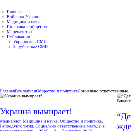
Главная
Главная
Война на Украине
Медицина и наука
Война на Украине
Политика и общество
Меценатство
Публикации
Украинские СМИ
Зарубежные СМИ
Медицина и наука
Политика и
общество
Главная
Все записи
Общество и политика
Социально ответственные..
Меценатство
Украина вымирает!
“Де
Медиаблог
,
Медицина и наука
,
Общество и политика
,
жде
Репродуктология
,
Социально ответственные методы в
репродуктологии
2016
0
7 октября, 2023