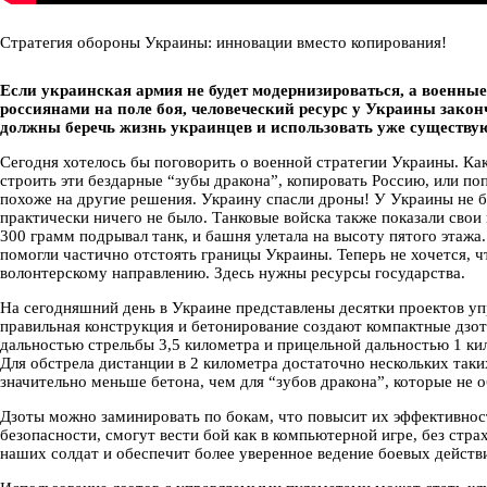
Стратегия обороны Украины: инновации вместо копирования!
Если украинская армия не будет модернизироваться, а военные
россиянами на поле боя, человеческий ресурс у Украины закон
должны беречь жизнь украинцев и использовать уже существ
Сегодня хотелось бы поговорить о военной стратегии Украины. Как
строить эти бездарные “зубы дракона”, копировать Россию, или поп
похоже на другие решения. Украину спасли дроны! У Украины не б
практически ничего не было. Танковые войска также показали свои
300 грамм подрывал танк, и башня улетала на высоту пятого этажа
помогли частично отстоять границы Украины. Теперь не хочется, 
волонтерскому направлению. Здесь нужны ресурсы государства.
На сегодняшний день в Украине представлены десятки проектов уп
правильная конструкция и бетонирование создают компактные дзо
дальностью стрельбы 3,5 километра и прицельной дальностью 1 ки
Для обстрела дистанции в 2 километра достаточно нескольких таки
значительно меньше бетона, чем для “зубов дракона”, которые не 
Дзоты можно заминировать по бокам, что повысит их эффективност
безопасности, смогут вести бой как в компьютерной игре, без стра
наших солдат и обеспечит более уверенное ведение боевых действ