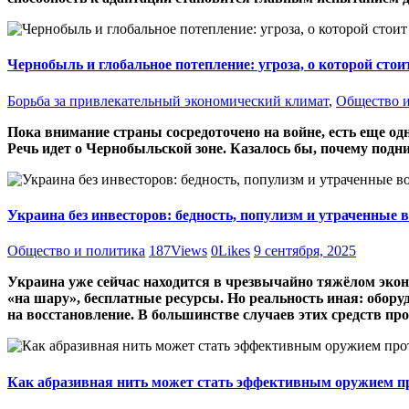
Чернобыль и глобальное потепление: угроза, о которой стои
Борьба за привлекательный экономический климат
,
Общество и
Пока внимание страны сосредоточено на войне, есть еще одн
Речь идет о Чернобыльской зоне. Казалось бы, почему подн
Украина без инвесторов: бедность, популизм и утраченные 
Общество и политика
187
Views
0
Likes
9 сентября, 2025
Украина уже сейчас находится в чрезвычайно тяжёлом эко
«на шару», бесплатные ресурсы. Но реальность иная: обор
на восстановление. В большинстве случаев этих средств про
Как абразивная нить может стать эффективным оружием пр