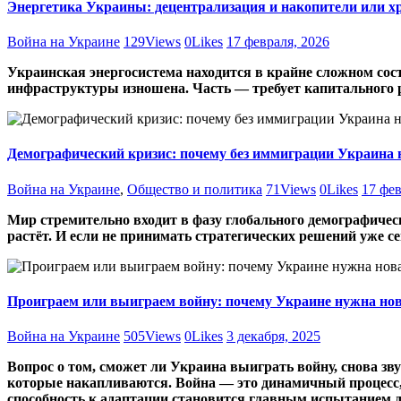
Энергетика Украины: децентрализация и накопители или х
Война на Украине
129
Views
0
Likes
17 февраля, 2026
Украинская энергосистема находится в крайне сложном сос
инфраструктуры изношена. Часть — требует капитального 
Демографический кризис: почему без иммиграции Украина
Война на Украине
,
Общество и политика
71
Views
0
Likes
17 фев
Мир стремительно входит в фазу глобального демографическ
растёт. И если не принимать стратегических решений уже с
Проиграем или выиграем войну: почему Украине нужна нов
Война на Украине
505
Views
0
Likes
3 декабря, 2025
Вопрос о том, сможет ли Украина выиграть войну, снова зв
которые накапливаются. Война — это динамичный процесс, г
способность к адаптации становится главным испытанием 