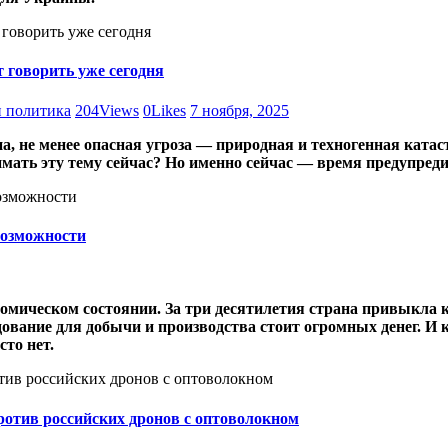
т говорить уже сегодня
 политика
204
Views
0
Likes
7 ноября, 2025
а, не менее опасная угроза — природная и техногенная катас
имать эту тему сейчас? Но именно сейчас — время предупреди
возможности
номическом состоянии. За три десятилетия страна привыкла
удование для добычи и производства стоит огромных денег. 
сто нет.
отив российских дронов с оптоволокном