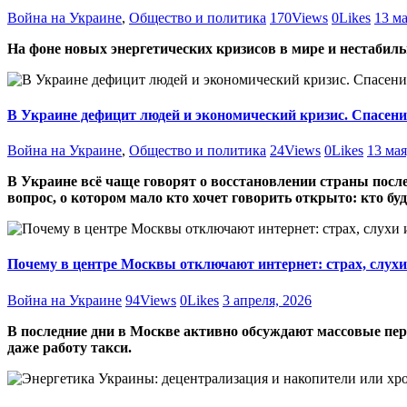
Война на Украине
,
Общество и политика
170
Views
0
Likes
13 ма
На фоне новых энергетических кризисов в мире и нестабиль
В Украине дефицит людей и экономический кризис. Спасен
Война на Украине
,
Общество и политика
24
Views
0
Likes
13 мая
В Украине всё чаще говорят о восстановлении страны посл
вопрос, о котором мало кто хочет говорить открыто: кто буд
Почему в центре Москвы отключают интернет: страх, слухи 
Война на Украине
94
Views
0
Likes
3 апреля, 2026
В последние дни в Москве активно обсуждают массовые пер
даже работу такси.