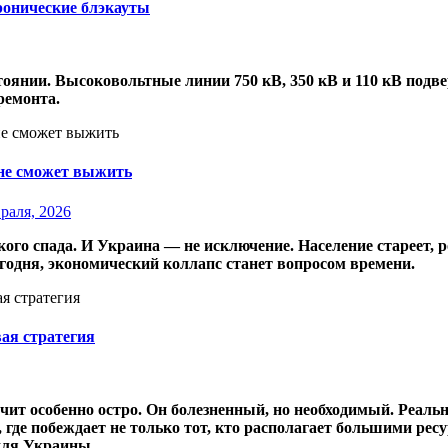
ронические блэкауты
тоянии. Высоковольтные линии 750 кВ, 350 кВ и 110 кВ под
ремонта.
 не сможет выжить
раля, 2026
ого спада. И Украина — не исключение. Население стареет, 
егодня, экономический коллапс станет вопросом времени.
ая стратегия
учит особенно остро. Он болезненный, но необходимый. Реаль
де побеждает не только тот, кто располагает большими ресур
для Украины.