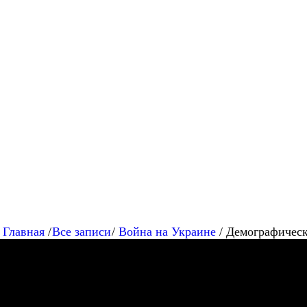
Главная
Война на Украине
Медицина и наука
Политика и
общество
Главная
Все записи
Война на Украине
Демографическ
Меценатство